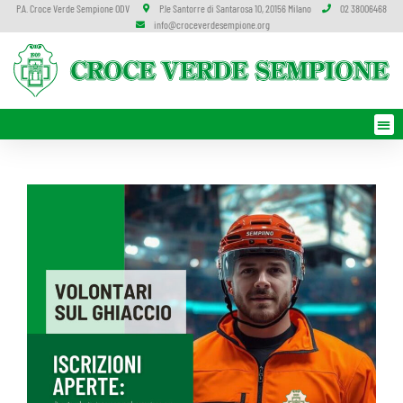
P.A. Croce Verde Sempione ODV
P.le Santorre di Santarosa 10, 20156 Milano
02 38006468
info@croceverdesempione.org